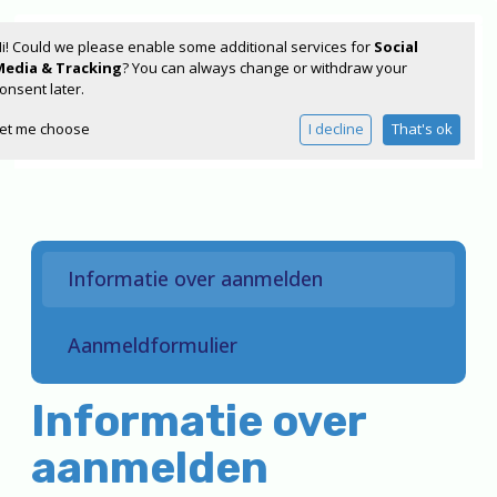
i! Could we please enable some additional services for
Social
Media & Tracking
? You can always change or withdraw your
onsent later.
et me choose
I decline
That's ok
Home
Over ons
Aanmelden
Informatie over aanmelden
Praktische informatie
Voor onze ouders
Aanmeldformulier
Nieuwsbrief
Naschoolse activiteiten
Informatie over
Contact
aanmelden