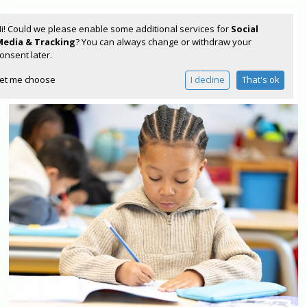
i! Could we please enable some additional services for
Social
Media & Tracking
? You can always change or withdraw your
onsent later.
et me choose
I decline
That's ok
Home
Over ons
Aanmelden
Praktische informatie
Voor onze ouders
Nieuwsbrief
Naschoolse activiteiten
Contact